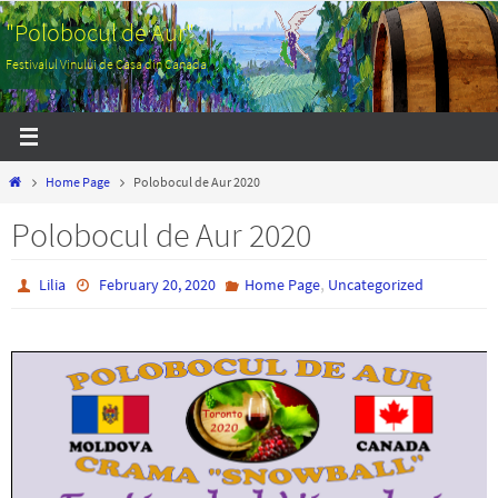
Skip
"Polobocul de Aur"
to
Festivalul Vinului de Casa din Canada
content
Home
Home Page
Polobocul de Aur 2020
Polobocul de Aur 2020
,
Lilia
February 20, 2020
Home Page
Uncategorized